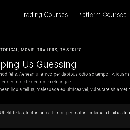
Trading Courses
Platform Courses
STORICAL,
MOVIE,
TRAILERS,
TV SERIES
eping Us Guessing
mod felis. Aenean ullamcorper dapibus odio ac tempor. Aliquam i
pis fermentum elementum scelerisque.
enean ligula tellus, malesuada eu ultrices vel, vulputate sit ame
t elit tellus, luctus nec ullamcorper mattis, pulvinar dapibus leo