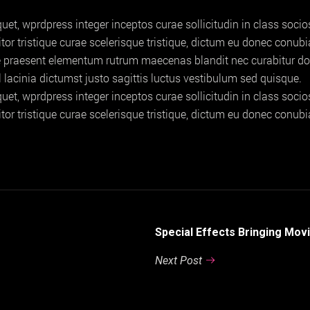
et, wprdpress integer inceptos curae sollicitudin in class soc
titor tristique curae scelerisque tristique, dictum eu donec conu
e praesent elementum rutrum maecenas blandit nec curabitur donec,
acinia dictumst justo sagittis luctus vestibulum sed quisque.
et, wprdpress integer inceptos curae sollicitudin in class soc
titor tristique curae scelerisque tristique, dictum eu donec conu
Special Effects Bringing Movi
Next Post